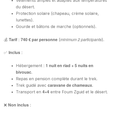
Vêtements amples et adaptés aux températures
du désert.
Protection solaire (chapeau, crème solaire,
lunettes).
Gourde et bâtons de marche (optionnels).
Tarif
740 € par personne
minimum 2 participants
💰
:
(
).
Inclus
✅
:
1 nuit en riad + 5 nuits en
Hébergement :
bivouac
.
Repas en pension complète durant le trek.
caravane de chameaux
Trek guidé avec
.
4×4
Transport en
entre Foum Zguid et le désert.
Non inclus
❌
: