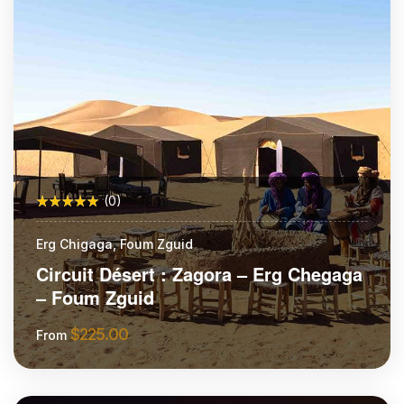
(0)
Erg Chigaga, Foum Zguid
Circuit Désert : Zagora – Erg Chegaga
– Foum Zguid
$
225.00
From