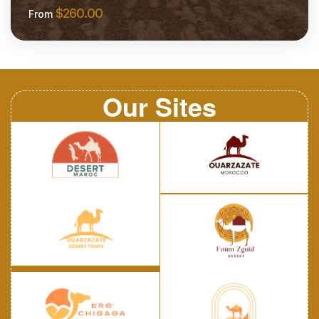
$
260.00
From
More Information
Our Sites