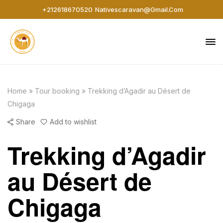
+212618670520
Nativescaravan@gmail.com
Home
»
Tour booking
»
Trekking d’Agadir au Désert de
Chigaga
Share
Add to wishlist
Trekking d’Agadir
au Désert de
Chigaga