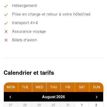
Hébergement
Prise en charge et retour à votre hôtel/riad
transport 4x4
Assurance voyage
Billets d'avion
Calendrier et tarifs
MON
TUE
WED
THU
FRI
SAT
SUN
August 2026
27
28
29
30
31
1
2