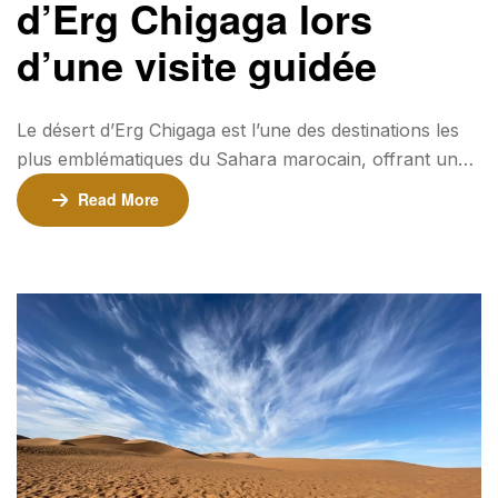
d’Erg Chigaga lors
d’une visite guidée
Le désert d’Erg Chigaga est l’une des destinations les
plus emblématiques du Sahara marocain, offrant une
expérience unique et inoubliable. Lors d’une visite
Read More
guidée, vous aurez l’occasion de découvrir la beauté
majestueuse de ses dunes dorées et de vivre une
aventure authentique dans un environnement
exceptionnel. Les guides locaux partagent leur
connaissance approfondie du désert […]