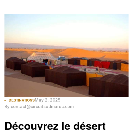
saharienne exceptionnelle. Situé dans le Sahara
marocain, ce désert attire les aventuriers et les
amoureux de la nature avec ses paysages
époustouflants et son atmosphère paisible. […]
DESTINATIONS
May 2, 2025
By
contact@circuitsudmaroc.com
Découvrez le désert