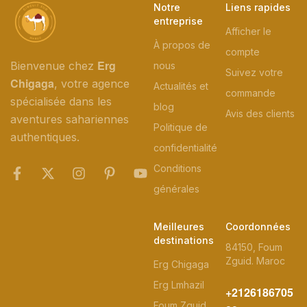
Notre
Liens rapides
entreprise
Afficher le
À propos de
compte
Erg
Bienvenue chez
nous
Suivez votre
Chigaga
, votre agence
Actualités et
commande
spécialisée dans les
blog
Avis des clients
aventures sahariennes
Politique de
authentiques.
confidentialité
Conditions
générales
Meilleures
Coordonnées
destinations
84150, Foum
Zguid. Maroc
Erg Chigaga
Erg Lmhazil
+2126186705
Foum Zguid