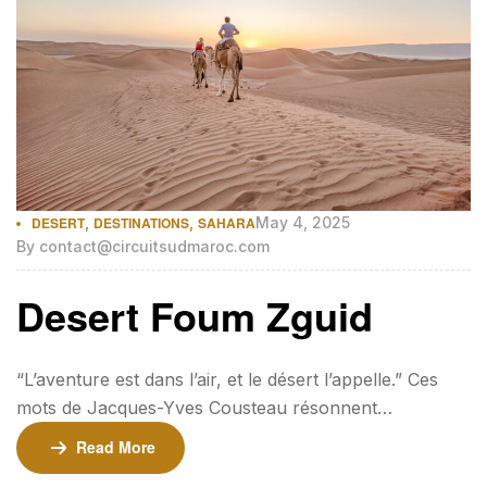
DESERT
,
DESTINATIONS
,
SAHARA
May 4, 2025
By
contact@circuitsudmaroc.com
Desert Foum Zguid
“L’aventure est dans l’air, et le désert l’appelle.” Ces
mots de Jacques-Yves Cousteau résonnent
particulièrement lorsqu’on parle du désert de Foum
Read More
Zguid, une destination unique qui offre une expérience