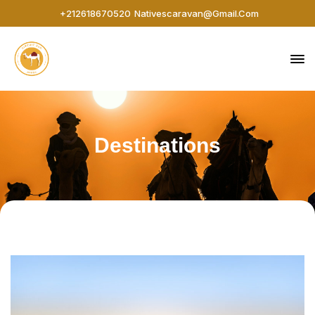
+212618670520
Nativescaravan@gmail.com
Destinations