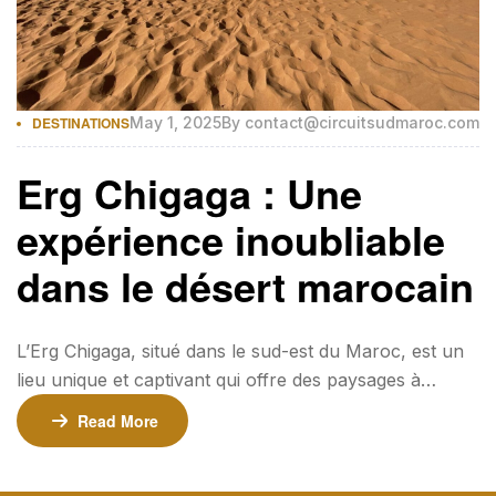
DESTINATIONS
May 1, 2025
By
contact@circuitsudmaroc.com
Erg Chigaga : Une
expérience inoubliable
dans le désert marocain
L’Erg Chigaga, situé dans le sud-est du Maroc, est un
lieu unique et captivant qui offre des paysages à
couper le souffle. Ce désert majestueux s’étend sur
Read More
plus de 40 kilomètres carrés et est connu pour ses
dunes de sable géantes. Les visiteurs peuvent explorer
les dunes, profiter du coucher de soleil dans le désert,