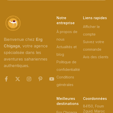
Notre
Liens rapides
entreprise
Afficher le
À propos de
compte
Erg
Bienvenue chez
nous
Suivez votre
Chigaga
, votre agence
Actualités et
commande
spécialisée dans les
blog
Avis des clients
aventures sahariennes
Politique de
authentiques.
confidentialité
Conditions
générales
Meilleures
Coordonnées
destinations
84150, Foum
Zguid. Maroc
Erg Chigaga