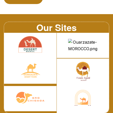
époustouflants du désert, offrant une expérience
unique et enrichissante. Avec ses dunes de sable infini
et ses oasis verdoyantes, ce circuit promet des
moments inoubliables sous les étoiles. Vous
Our Sites
découvrirez la beauté brute […]