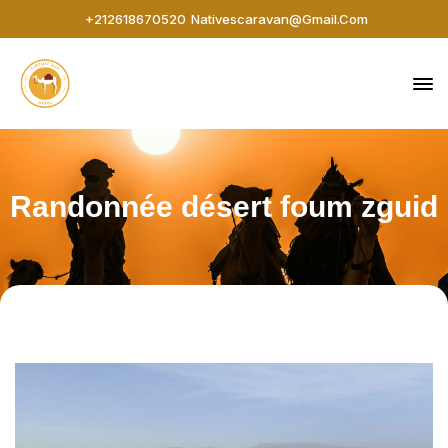
+212618670520
Nativescaravan@gmail.com
Randonnée désert foum zguid