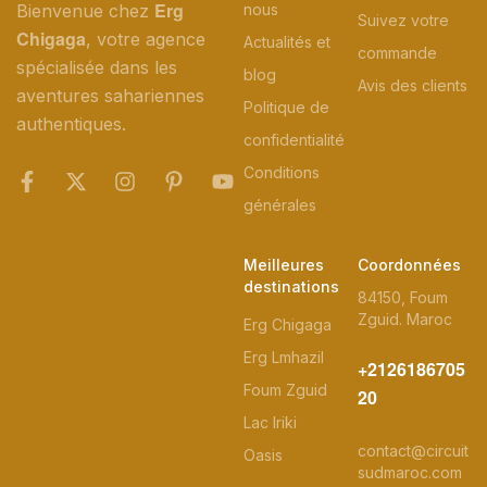
Erg
Bienvenue chez
nous
Suivez votre
Chigaga
, votre agence
Actualités et
commande
spécialisée dans les
blog
Avis des clients
aventures sahariennes
Politique de
authentiques.
confidentialité
Conditions
générales
Meilleures
Coordonnées
destinations
84150, Foum
Zguid. Maroc
Erg Chigaga
Erg Lmhazil
+2126186705
Foum Zguid
20
Lac Iriki
contact@circuit
Oasis
sudmaroc.com