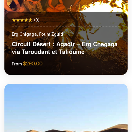
(0)
Erg Chigaga, Foum Zguid
Circuit Désert : Agadir – Erg Chegaga
via Taroudant et Taliouine
$
290.00
From
More Information