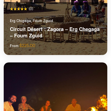
(0)
Erg Chigaga, Foum Zguid
Circuit Désert : Zagora – Erg Chegaga
– Foum Zguid
$
225.00
From
More Information