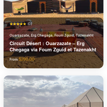
(0)
Ouarzazate, Erg Chegaga, Foum Zguid, Tazenakht
Circuit Désert : Ouarzazate – Erg
Chegaga via Foum Zguid et Tazenakht
$
290.00
From
More Information