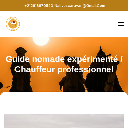
+212618670520
Nativescaravan@gmail.com
Guide nomade expérimenté /
Chauffeur professionnel