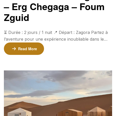
– Erg Chegaga – Foum
Zguid
⏳ Durée : 2 jours / 1 nuit 📍 Départ : Zagora Partez à
l’aventure pour une expérience inoubliable dans le
désert marocain, en traversant la magnifique Vallée du
Read More
Drâa, les grandes dunes d’Erg Chegaga et les
paysages lunaires du Lac Iriki. Tarifs 💰 225€ par
personne (minimum 2 personnes)💰 190€ par
personne (pour les groupes de 4 personnes […]