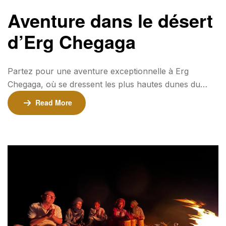
Aventure dans le désert
d’Erg Chegaga
Partez pour une aventure exceptionnelle à Erg
Chegaga, où se dressent les plus hautes dunes du
Maroc, culminant à 300 mètres. Ce paysage sauvage
Read More
et préservé vous plongera dans la magie intemporelle
du Sahara. Profitez d’une nuit inoubliable dans un
campement nomade, alliant hospitalité chaleureuse et
panoramas époustouflants. ⏳ Durée : 2 jours / 1 nuit
📍 Point de […]