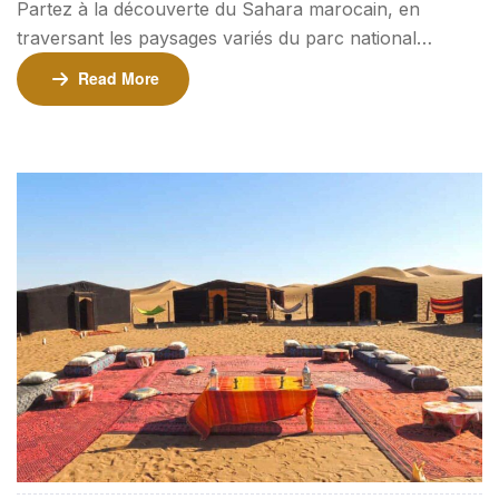
Partez à la découverte du Sahara marocain, en
traversant les paysages variés du parc national
d’Iriki jusqu’aux majestueuses dunes d’Erg Chegaga. Ce
Read More
voyage immersif comprend une nuit au célèbre Titanic
Iriki hotel et une expérience authentique dans un
campement nomade sous un ciel étoilé. ⏳ Durée : 3
jours / 2 nuits📍 Point de départ : Foum Zguid Tarifs
💰 260€ par personne (minimum […]