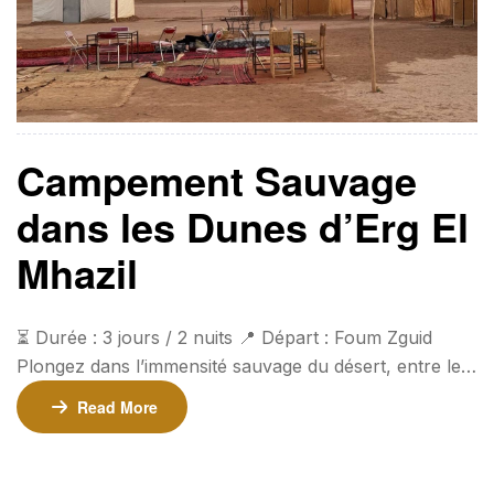
Campement Sauvage
dans les Dunes d’Erg El
Mhazil
⏳ Durée : 3 jours / 2 nuits 📍 Départ : Foum Zguid
Plongez dans l’immensité sauvage du désert, entre le
Parc National d’Iriki et les dunes préservées d’Erg El
Read More
Mhazil. Ce circuit vous offre une expérience unique en
pleine nature, idéale pour découvrir la vie nomade et
contempler un ciel étoilé d’une pureté exceptionnelle.