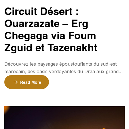
Circuit Désert :
Ouarzazate – Erg
Chegaga via Foum
Zguid et Tazenakht
Découvrez les paysages époustouflants du sud-est
marocain, des oasis verdoyantes du Draa aux grandes
dunes d’Erg Chegaga. Ce voyage combine aventure,
Read More
culture et paysages désertiques avec des arrêts
incontournables à Zagora, Tamegroute, Foum Zguid et
Tazenakht. ⏳ Durée : 2 jours / 1 nuit📍 Départ :
Ouarzazate Tarifs 💰 290€ par personne (minimum 2
personnes)💰 245€ par personne (pour les groupes
de 4 personnes ou plus)