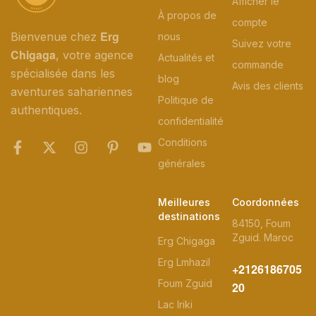
Afficher le
À propos de
compte
Erg
Bienvenue chez
nous
Suivez votre
Chigaga
, votre agence
Actualités et
commande
spécialisée dans les
blog
Avis des clients
aventures sahariennes
Politique de
authentiques.
confidentialité
Conditions
générales
Meilleures
Coordonnées
destinations
84150, Foum
Zguid. Maroc
Erg Chigaga
Erg Lmhazil
+2126186705
Foum Zguid
20
Lac Iriki