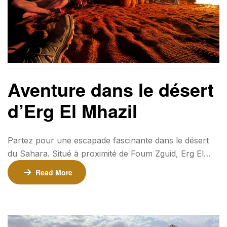
Aventure dans le désert
d’Erg El Mhazil
Partez pour une escapade fascinante dans le désert
du Sahara. Situé à proximité de Foum Zguid, Erg El
Mhazil offre un refuge paisible au cœur des dunes
Read More
dorées. Passez une nuit magique sous un ciel étoilé,
dans un campement traditionnel pour une expérience
saharienne inoubliable. ⏳ Durée : 2 jours / 1 nuit
📍 Point de départ : Foum Zguid Tarifs 💰 130€ […]