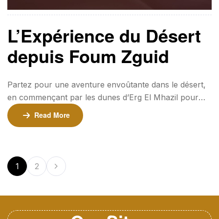
L’Expérience du Désert
depuis Foum Zguid
Partez pour une aventure envoûtante dans le désert,
en commençant par les dunes d’Erg El Mhazil pour
une nuit de camping immersive, puis détendez-vous et
Read More
partagez des moments uniques au Titanic Iriki Hotel
⏳ Durée : 3 Jours / 2 Nuits📍 Point de départ : Foum
Zguid Tarifs 💰 240€ par personne (minimum 2
participants)💰 200€ par personne (pour les groupes
1
2
de 4 […]